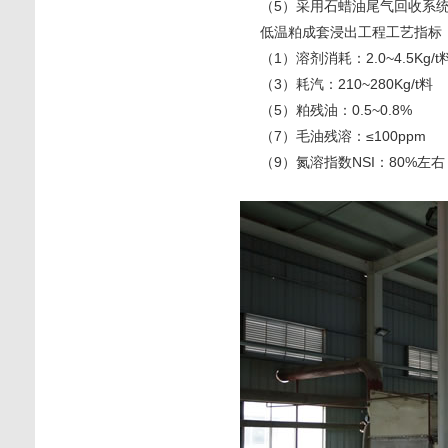
（5）采用石蜡油尾气回收系统
低温粕成套浸出工程工艺指标
（1）溶剂消耗：2.0~4.5Kg/t
（3）耗汽：210~280Kg/t料 
（5）粕残油：0.5~0.8% 
（7）毛油残溶：≤100ppm 
（9）氮溶指数NSI：80%左右